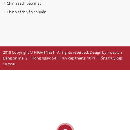
Chính sách bảo mật
Chính sách vận chuyển
2018 Copyright © HIGHTNEST . All rights reserved. Design by i-web.vn
Đang online:
2
| Trong ngày:
54
| Truy cập tháng:
1071
| Tổng truy cập:
107950