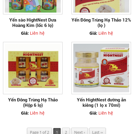
Yến sào HightNest Dưa
Yến Đông Trùng Hạ Thảo 12%
Hoàng Kim (lốc 6 lọ)
(lọ )
Giá:
Liên hệ
Giá:
Liên hệ
Yến Đông Trùng Hạ Thảo
Yến HightNest đường ăn
(Hộp 6 lọ)
kiêng (1 lọ x 70ml)
Giá:
Liên hệ
Giá:
Liên hệ
Page 1 of 2
1
2
Next ›
Last ››