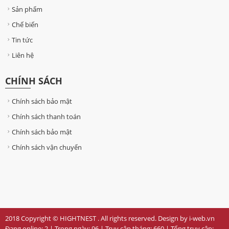
Sản phẩm
Chế biến
Tin tức
Liên hệ
CHÍNH SÁCH
Chính sách bảo mật
Chính sách thanh toán
Chính sách bảo mật
Chính sách vận chuyển
2018 Copyright © HIGHTNEST . All rights reserved. Design by i-web.vn
Đang online:
2
| Trong ngày:
96
| Truy cập tháng:
660
| Tổng truy cập: